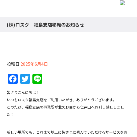
(株)ロスク 福島支店移転のお知らせ
(株)ロスク 福島支店移転のお知らせ
投稿日
2025年6月4日
F
T
Li
a
w
n
皆さまこんにちは！
c
itt
e
いつもロスク福島支店をご利用いただき、ありがとうございます。
e
er
このたび、福島支店の事務所が北矢野目から仁井田へお引っ越ししまし
b
た！
o
新しい場所でも、これまで以上に皆さまに喜んでいただけるサービスをお