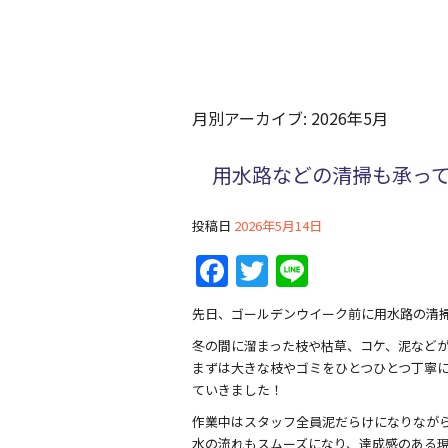
月別アーカイブ:
2026年5月
用水路などの清掃も承っ
投稿日
2026年5月14日
F
T
Li
a
w
n
先日、ゴールデンウイーク前に用水路の清
c
itt
e
冬の間に溜まった枝や枯草、コケ、泥など
e
er
まずは大きな枝やゴミをひとつひとつ丁寧
b
ていきました！
o
作業中はスタッフ全員泥だらけになりなが
水の流れもスムーズになり、達成感のある