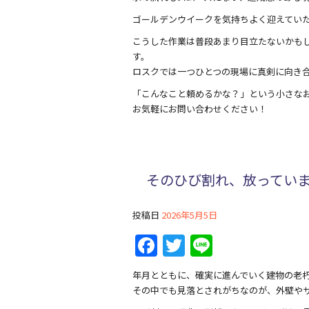
o
ゴールデンウイークを気持ちよく迎えてい
k
こうした作業は普段あまり目立たないかも
す。
ロスクでは一つひとつの現場に真剣に向き
「こんなこと頼めるかな？」という小さな
お気軽にお問い合わせください！
そのひび割れ、放ってい
投稿日
2026年5月5日
F
T
Li
a
w
n
年月とともに、確実に進んでいく建物の老
c
itt
e
その中でも見落とされがちなのが、外壁や