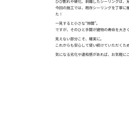
e
er
ひび割れや硬化、剥離したシーリングは、
b
今回の施工では、既存シーリングを丁寧に
た！
o
一見すると小さな“隙間”。
o
ですが、そのひと手間が建物の寿命を大き
k
見えない部分こそ、確実に。
これからも安心して使い続けていただくた
気になる劣化や違和感があれば、お気軽に