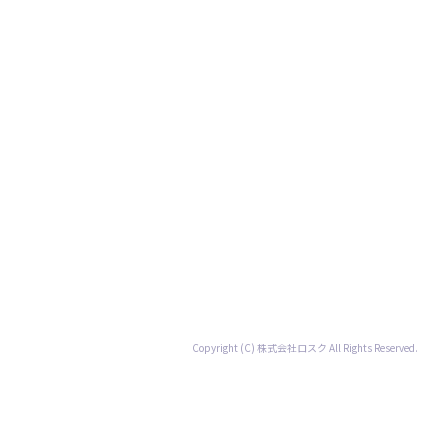
本社 〒963-8862 福島県郡山市菜根4-7-17
TEL 024-953-3768｜FAX 024-953-3769
福島支店 〒960-8166 福島県福島市仁井田字中川原5
いわき支店 〒971-8101 福島県いわき市小名浜字古湊1
会津支店 〒965-0037 福島県会津若松市中央1丁目5-2
プライバシーポリシー
Copyright (C) 株式会社ロスク All Rights Reserved.