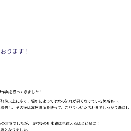
ております！
掃作業を行ってきました！
が想像以上に多く、場所によっては水の流れが悪くなっている箇所も…。
に撤去し、その後は高圧洗浄を使って、こびりついた汚れまでしっかり洗浄し
らの奮闘でしたが、清掃後の用水路は見違えるほど綺麗に！
現場となりました。