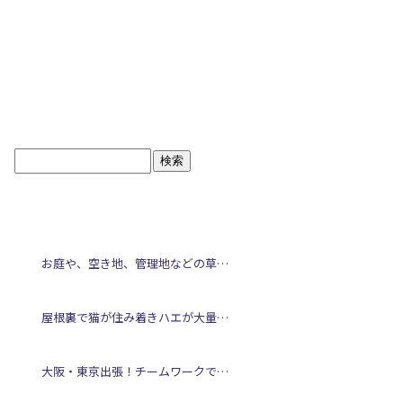
ブログトップ
最近の投稿
お庭や、空き地、管理地などの草刈りはロスクへお任せください！
屋根裏で猫が住み着きハエが大量発生…原因究明から侵入経路封鎖まで
大阪・東京出張！チームワークで乗り切りました！