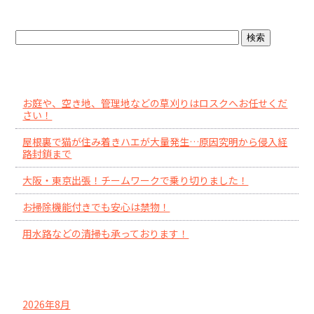
o
ブログトップ
k
最近の投稿
お庭や、空き地、管理地などの草刈りはロスクへお任せくだ
さい！
屋根裏で猫が住み着きハエが大量発生…原因究明から侵入経
路封鎖まで
大阪・東京出張！チームワークで乗り切りました！
お掃除機能付きでも安心は禁物！
用水路などの清掃も承っております！
アーカイブ
2026年8月