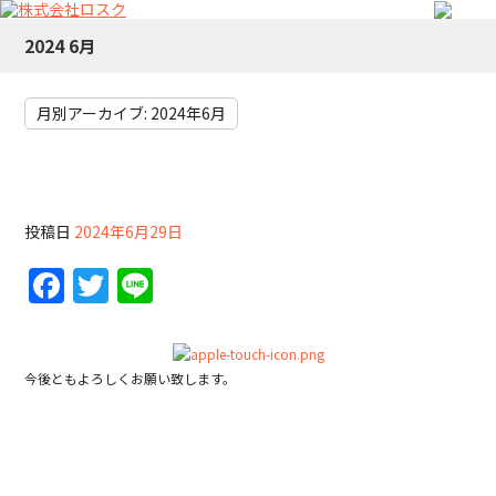
2024 6月
月別アーカイブ:
2024年6月
ホームページを公開致しました。
投稿日
2024年6月29日
F
T
Li
a
w
n
c
itt
e
e
er
今後ともよろしくお願い致します。
b
o